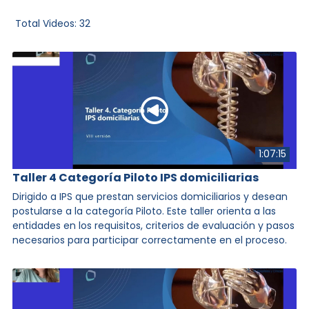
en lactancia materna en
Total Videos:
32
Clínica Reina Sofía
1:07:15
34:02
Taller 4 Categoría Piloto IPS domiciliarias
Día 2 - Ruta atención pacientes
con depresión
Dirigido a IPS que prestan servicios domiciliarios y desean
postularse a la categoría Piloto. Este taller orienta a las
entidades en los requisitos, criterios de evaluación y pasos
necesarios para participar correctamente en el proceso.