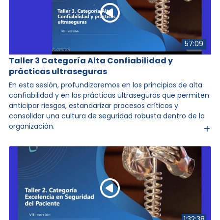
9:53
Día 2 - Conclusiones y
Presentación Segunda Cohorte
57:09
Formación Herramientas para
Agregación de Valor en la
Taller 3 Categoría Alta Confiabilidad y
Atención en Salud
prácticas ultraseguras
En esta sesión, profundizaremos en los principios de alta
confiabilidad y en las prácticas ultraseguras que permiten
anticipar riesgos, estandarizar procesos críticos y
consolidar una cultura de seguridad robusta dentro de la
organización.
1:32:38